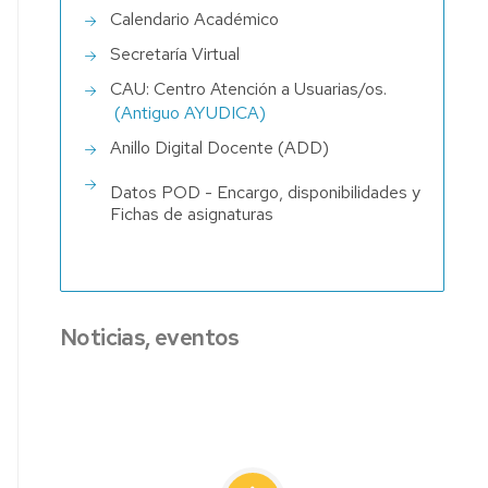
Calendario Académico
DE
ASOCIADOS,
CRITERIOS
ORDENACIÓN
Secretaría Virtual
AYDOC Y
DE
DOCENTE
PROFESORES
VALORACIÓN
(ODILE)
CAU: Centro Atención a Usuarias/os.
INTERINOS
DE
(Antiguo AYUDICA)
PROFESORADO
MODELOS
Anillo Digital Docente (ADD)
E
COMISIONES
IMPRESOS
Datos POD - Encargo, disponibilidades y
SELECCIÓN
PDI
Fichas de asignaturas
DE
PROFESORADO
Noticias, eventos