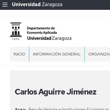
INICIO
INFORMACIÓN GENERAL
ORGANIZA
NORMATIVA
EQUIPO
DE
DIRECCIÓN
LOCALIZACIÓN
CONSEJO
Carlos Aguirre Jiménez
DE
DEPARTA
COMISIÓN
Area
Área de Historia e Instituciones Económicas
PERMANE