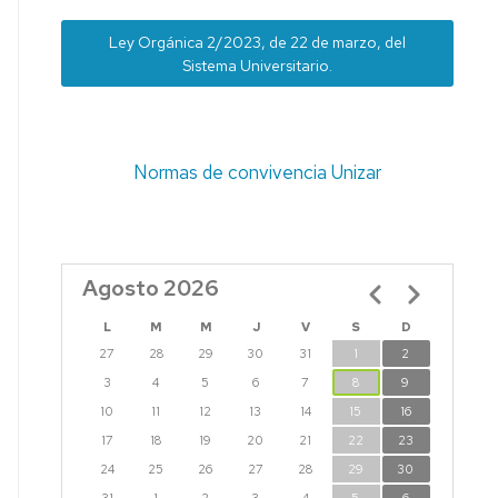
Ley Orgánica 2/2023, de 22 de marzo, del
Sistema Universitario.
Normas de convivencia Unizar
Agosto 2026
Paginación
L
M
M
J
V
S
D
27
28
29
30
31
1
2
3
4
5
6
7
8
9
10
11
12
13
14
15
16
17
18
19
20
21
22
23
24
25
26
27
28
29
30