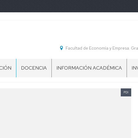
Facultad de Economía y Empresa. Gr
CIÓN
DOCENCIA
INFORMACIÓN ACADÉMICA
IN
GRADOS
CALENDARIO
G
Y
ACADÉMICO
D
MÁSTERES
PDI
IN
INFORMACIÓN
DOCTORADO
GENERAL
TE
D
MENTO
TUTORÍAS
SECRETARÍA
VIRTUAL
NTE
ZAGUAN